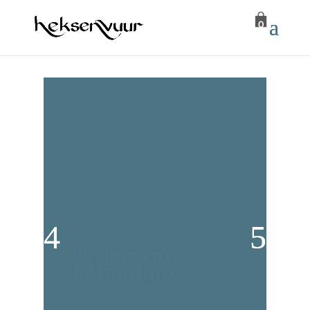
0
Skyline van
Rotterdam